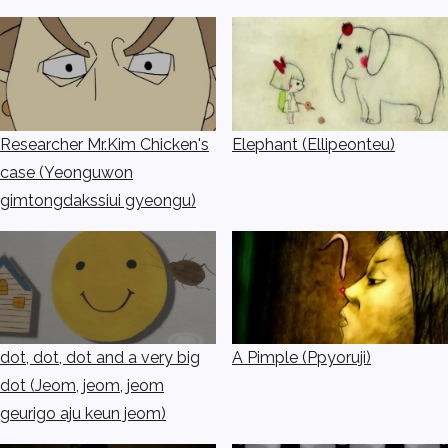
Researcher Mr.Kim Chicken's
Elephant (Ellipeonteu)
case (Yeonguwon
gimtongdakssiui gyeongu)
dot, dot, dot and a very big
A Pimple (Ppyoruji)
dot (Jeom, jeom, jeom
geurigo aju keun jeom)