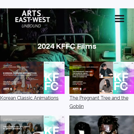
2024 KFFC Films
Korean Classic Animations
The Pregnant Tree and the
Goblin