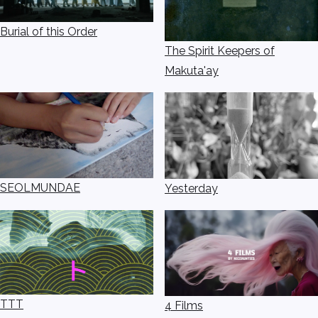
Burial of this Order
The Spirit Keepers of
Makuta'ay
SEOLMUNDAE
Yesterday
TTT
4 Films