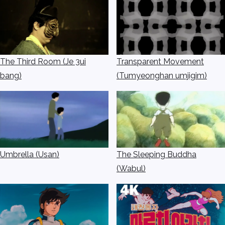
The Third Room (Je 3ui
Transparent Movement
bang)
(Tumyeonghan umjigim)
Umbrella (Usan)
The Sleeping Buddha
(Wabul)