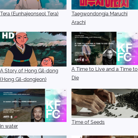
Tera (Eunhajeonseol Tera)
Taegwondongja Maruchi
Arachi
A Time to Live and a Time to
A Story of Hong Gil-dong
Die
(Hong Gil-dongjeon)
Time of Seeds
in water