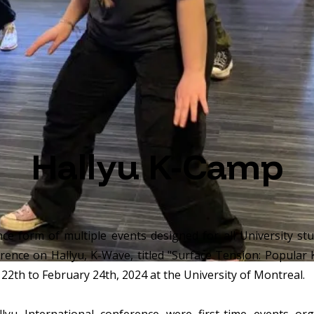
Hallyu K-Camp
e form of multiple events designed for all University stu
rence on Hallyu, K-Wave, titled "Surface Tension: Popular K
22th to February 24th, 2024 at the University of Montreal.
yu International conference were first-time events or