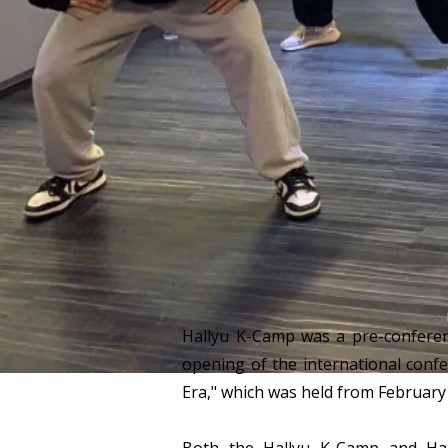
Hallyu K-Camp was a pre-conferenc
opening of the international confe
Era," which was held from February 
Both the Hallyu K-Camp and Hall