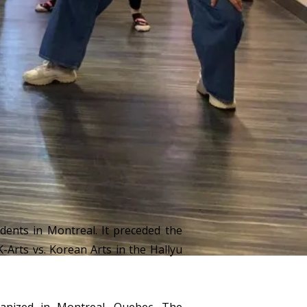
dents in Montreal. It preceded the
-Arts vs. Korean Arts in the Hallyu
ganized in Montreal, Quebec. The