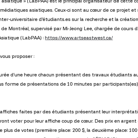
 asiatique » (LabPAA) est le principal organisateur de cette c
ts médiatiques asiatiques. Ceux-ci sont au cœur de ce projet e
inter-universitaire d'étudiants.es sur la recherche et la créat
té de Montréal, supervisé par Mi-Jeong Lee, chargée de cours d
Asiatique (LabPAA) :
https://www.artseastwest.ca/
vous proposer :
urée d’une heure chacun présentant des travaux étudiants auro
ous forme de présentations de 10 minutes par participants(es)
affiches faites par des étudiants présentant leur interprétati
ourront voter pour leur affiche coup de cœur. Des prix en arge
e plus de votes (première place: 200 $, la deuxième place: 100 