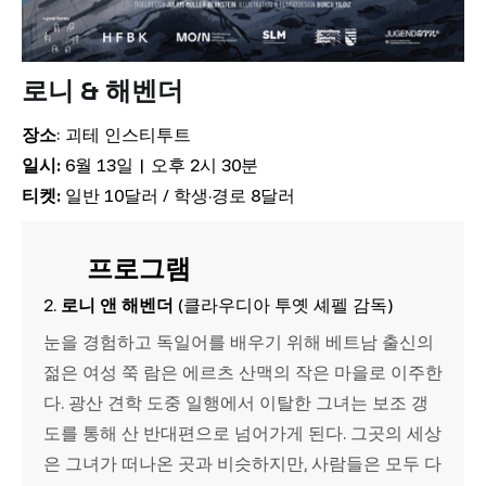
로니 & 해벤더
장소
: 괴테 인스티투트
일시:
6월 13일 | 오후 2시 30분
티켓:
일반 10달러 / 학생·경로 8달러
프로그램
2.
로니 앤 해벤더
(클라우디아 투옛 셰펠 감독)
눈을 경험하고 독일어를 배우기 위해 베트남 출신의
젊은 여성 쭉 람은 에르츠 산맥의 작은 마을로 이주한
다. 광산 견학 도중 일행에서 이탈한 그녀는 보조 갱
도를 통해 산 반대편으로 넘어가게 된다. 그곳의 세상
은 그녀가 떠나온 곳과 비슷하지만, 사람들은 모두 다