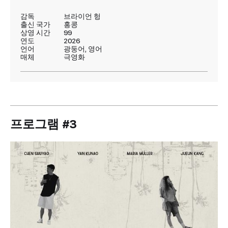
감독
브라이언 헝
출신 국가
홍콩
상영 시간
99
연도
2026
언어
광둥어, 영어
매체
극영화
프로그램 #3