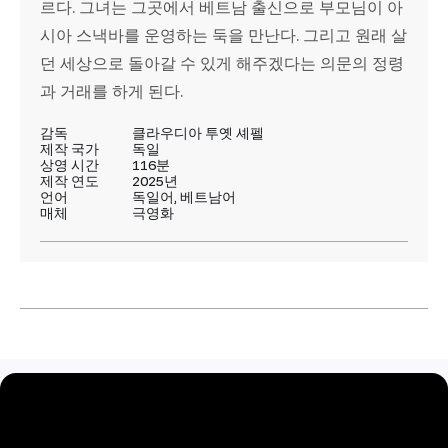
르다. 그녀는 그곳에서 베트남 출신으로 부모님이 아
시아 스낵바를 운영하는 둑을 만난다. 그리고 원래 살
던 세상으로 돌아갈 수 있게 해주겠다는 의문의 정령
과 거래를 하게 된다.
감독
클라우디아 투옛 셰펠
제작 국가
독일
상영 시간
116분
제작 연도
2025년
언어
독일어, 베트남어
매체
극영화