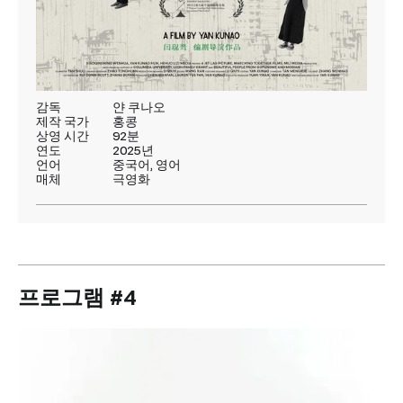
감독
얀 쿠나오
제작 국가
홍콩
상영 시간
92분
연도
2025년
언어
중국어, 영어
매체
극영화
프로그램 #4