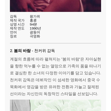
감독
왕가위
제작 국가
홍콩
상영 시간
94분
제작 연도
1990년
언어
광둥어
장르
극영화
2.
봄의 바람
- 천커위 감독
계절의 흐름에 따라 펼쳐지는 '봄의 바람'은 자아실현
을 향한 억누를 수 없는 열망으로 가족의 품을 떠나기
로 결심한 한 소녀의 다정한 이야기를 담고 있습니다.
천커위 감독은 데뷔작인 이 섬세한 영화에서 중국 수
묵화에서 영감을 받은 유려한 전환과 가늘고 절제된
선이라는 자신만의 독창적인 스타일을 선보입니다.