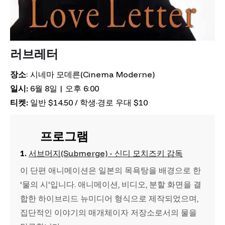
러브레터
장소
: 시네마 모데른(Cinema Moderne)
일시:
6월 8일 | 오후 6:00
티켓:
일반 $14.50 / 학생·경로 우대 $10
프로그램
1.
서브머지(Submerge) - 신디 모치즈키 감독
이 단편 애니메이션은 일본의 목욕탕을 배경으로 한
'물의 시'입니다. 애니메이션, 비디오, 분할 화면을 결
합한 하이브리드 뉴미디어 형식으로 제작되었으며,
집단적인 이야기의 매개체이자 저장소로서의 물을