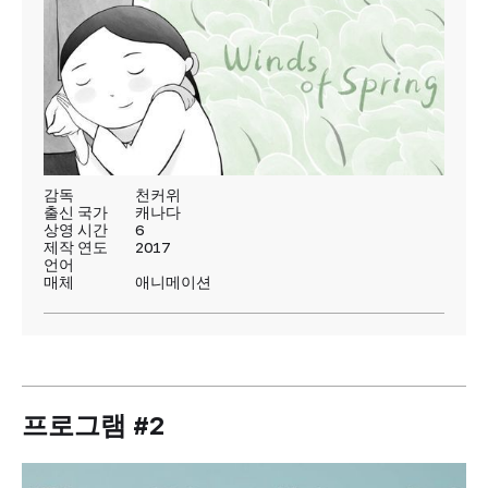
감독
천커위
출신 국가
캐나다
상영 시간
6
제작 연도
2017
언어
매체
애니메이션
프로그램 #2